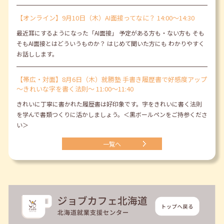
【オンライン】9月10日（木）AI面接ってなに？ 14:00～14:30
最近耳にするようになった「AI面接」 予定がある方も・ない方も そも
そもAI面接とはどういうものか？ はじめて聞いた方にも わかりやすく
お話しします。
【帯広・対面】8月6日（木）就勝塾 手書き履歴書で好感度アップ
～きれいな字を書く法則～ 11:00～11:40
きれいに丁寧に書かれた履歴書は好印象です。字をきれいに書く法則
を学んで書類つくりに活かしましょう。＜黒ボールペンをご持参くださ
い＞
一覧へ