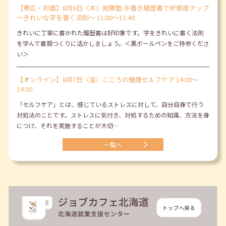
【帯広・対面】8月6日（木）就勝塾 手書き履歴書で好感度アップ
～きれいな字を書く法則～ 11:00～11:40
きれいに丁寧に書かれた履歴書は好印象です。字をきれいに書く法則
を学んで書類つくりに活かしましょう。＜黒ボールペンをご持参くださ
い＞
【オンライン】8月7日（金）こころの健康セルフケア 14:00～
14:30
「セルフケア」とは、感じているストレスに対して、自分自身で行う
対処法のことです。ストレスに気付き、対処するための知識、方法を身
につけ、それを実施することが大切…
一覧へ