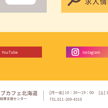
YouTube
Instagram
[月〜金] 10：30〜19：00
[
土
]
TEL.011-209-4510