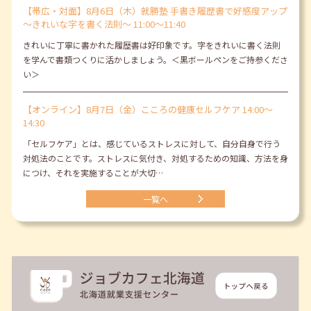
【帯広・対面】8月6日（木）就勝塾 手書き履歴書で好感度アップ
～きれいな字を書く法則～ 11:00～11:40
きれいに丁寧に書かれた履歴書は好印象です。字をきれいに書く法則
を学んで書類つくりに活かしましょう。＜黒ボールペンをご持参くださ
い＞
【オンライン】8月7日（金）こころの健康セルフケア 14:00～
14:30
「セルフケア」とは、感じているストレスに対して、自分自身で行う
対処法のことです。ストレスに気付き、対処するための知識、方法を身
につけ、それを実施することが大切…
一覧へ