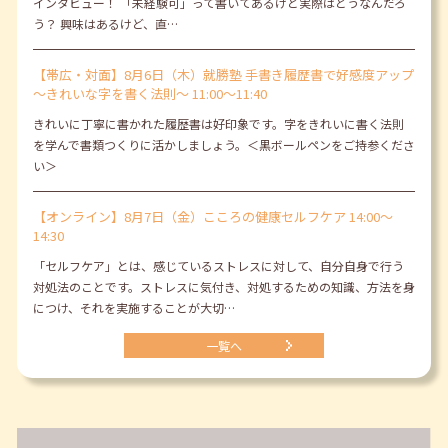
インタビュー！ 「未経験可」って書いてあるけど実際はどうなんだろ
う？ 興味はあるけど、直…
【帯広・対面】8月6日（木）就勝塾 手書き履歴書で好感度アップ
～きれいな字を書く法則～ 11:00～11:40
きれいに丁寧に書かれた履歴書は好印象です。字をきれいに書く法則
を学んで書類つくりに活かしましょう。＜黒ボールペンをご持参くださ
い＞
【オンライン】8月7日（金）こころの健康セルフケア 14:00～
14:30
「セルフケア」とは、感じているストレスに対して、自分自身で行う
対処法のことです。ストレスに気付き、対処するための知識、方法を身
につけ、それを実施することが大切…
一覧へ