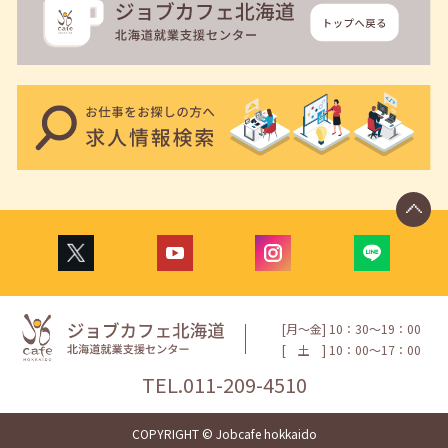
[月〜金] 10：30〜19：00
[
土
] 10：00〜17：00
TEL.
011-209-4510
COPYRIGHT © Jobcafe hokkaido