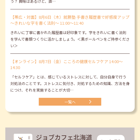
う？ 興味はあるけど、直…
【帯広・対面】8月6日（木）就勝塾 手書き履歴書で好感度アップ
～きれいな字を書く法則～ 11:00～11:40
きれいに丁寧に書かれた履歴書は好印象です。字をきれいに書く法則
を学んで書類つくりに活かしましょう。＜黒ボールペンをご持参くださ
い＞
【オンライン】8月7日（金）こころの健康セルフケア 14:00～
14:30
「セルフケア」とは、感じているストレスに対して、自分自身で行う
対処法のことです。ストレスに気付き、対処するための知識、方法を身
につけ、それを実施することが大切…
一覧へ