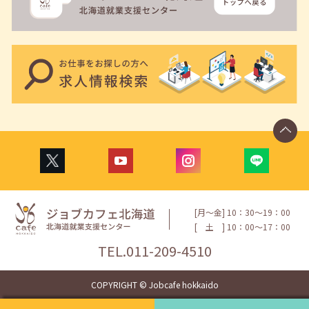
[月〜金] 10：30〜19：00
[
土
] 10：00〜17：00
TEL.
011-209-4510
COPYRIGHT © Jobcafe hokkaido