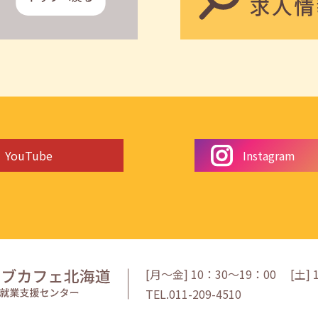
YouTube
Instagram
[月〜金] 10：30〜19：00
[
土
]
TEL.011-209-4510