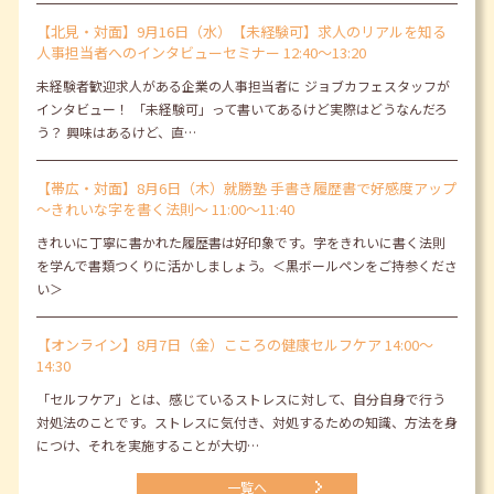
【北見・対面】9月16日（水）【未経験可】求人のリアルを知る
人事担当者へのインタビューセミナー 12:40～13:20
未経験者歓迎求人がある企業の人事担当者に ジョブカフェスタッフが
インタビュー！ 「未経験可」って書いてあるけど実際はどうなんだろ
う？ 興味はあるけど、直…
【帯広・対面】8月6日（木）就勝塾 手書き履歴書で好感度アップ
～きれいな字を書く法則～ 11:00～11:40
きれいに丁寧に書かれた履歴書は好印象です。字をきれいに書く法則
を学んで書類つくりに活かしましょう。＜黒ボールペンをご持参くださ
い＞
【オンライン】8月7日（金）こころの健康セルフケア 14:00～
14:30
「セルフケア」とは、感じているストレスに対して、自分自身で行う
対処法のことです。ストレスに気付き、対処するための知識、方法を身
につけ、それを実施することが大切…
一覧へ