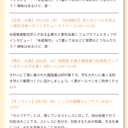
う？ 興味はあるけど、直…
【北見・対面】9月16日（水）【未経験可】求人のリアルを知る
人事担当者へのインタビューセミナー 12:40～13:20
未経験者歓迎求人がある企業の人事担当者に ジョブカフェスタッフが
インタビュー！ 「未経験可」って書いてあるけど実際はどうなんだろ
う？ 興味はあるけど、直…
【帯広・対面】8月6日（木）就勝塾 手書き履歴書で好感度アップ
～きれいな字を書く法則～ 11:00～11:40
きれいに丁寧に書かれた履歴書は好印象です。字をきれいに書く法則
を学んで書類つくりに活かしましょう。＜黒ボールペンをご持参くださ
い＞
【オンライン】8月7日（金）こころの健康セルフケア 14:00～
14:30
「セルフケア」とは、感じているストレスに対して、自分自身で行う
対処法のことです。ストレスに気付き、対処するための知識、方法を身
につけ、それを実施することが大切…