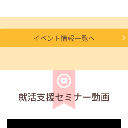
求職者
イベント情報一覧へ
を知る人事担当者へのインタビューセミナー 12:50～13:20
求職者
ルを知る人事担当者へのインタビューセミナー 12:40～13:2
就活支援セミナー動画