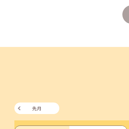
2026年07月27日(月)
jobcafeからのお知らせ
8月のセミナー情報を公開いたしました。
2026年07月01日(水)
企業向け
企業様向けセミナー「現場を巻き込む！人事のため
2026年06月26日(金)
jobcafeからのお知らせ
7月のセミナー情報を公開いたしました。
先月
2026年06月03日(水)
jobcafeからのお知らせ