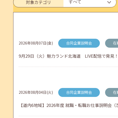
対象カテゴリ
メールカウンセリング、就職決定報告フォーム復旧
2026年05月25日(月)
jobcafeからのお知らせ
2026年08月07日(金)
合同企業説明会
在
6月のセミナー情報を公開いたしました。
9月29日（火）魅力ランド北海道 LIVE配信で発見！
2026年05月01日(金)
jobcafeからのお知らせ
連休前後（ゴールデンウィーク）のメールキャリア
2026年08月04日(火)
合同企業説明会
在
【道内6地域】2026年度 就職・転職お仕事説明会（次
2026年04月25日(土)
jobcafeからのお知らせ