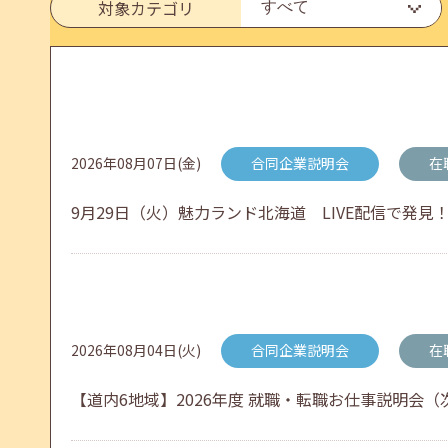
対象カテゴリ
メールカウンセリング、就職決定報告フォーム復旧
2026年05月25日(月)
jobcafeからのお知らせ
2026年08月07日(金)
合同企業説明会
在
6月のセミナー情報を公開いたしました。
9月29日（火）魅力ランド北海道 LIVE配信で発見！
2026年05月01日(金)
jobcafeからのお知らせ
連休前後（ゴールデンウィーク）のメールキャリア
2026年08月04日(火)
合同企業説明会
在
【道内6地域】2026年度 就職・転職お仕事説明会（次
2026年04月25日(土)
jobcafeからのお知らせ