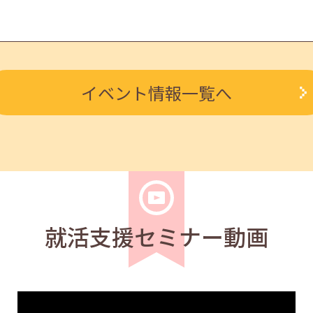
求職者
イベント情報一覧へ
を知る人事担当者へのインタビューセミナー 12:50～13:20
求職者
ルを知る人事担当者へのインタビューセミナー 12:40～13:2
就活支援セミナー動画