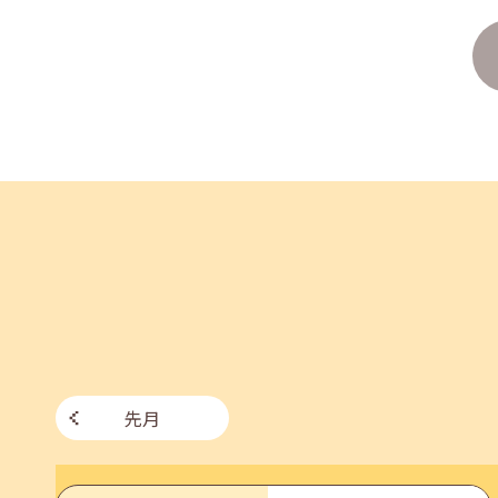
2026年07月27日(月)
jobcafeからのお知らせ
8月のセミナー情報を公開いたしました。
2026年07月01日(水)
企業向け
企業様向けセミナー「現場を巻き込む！人事のため
2026年06月26日(金)
jobcafeからのお知らせ
7月のセミナー情報を公開いたしました。
先月
2026年06月03日(水)
jobcafeからのお知らせ