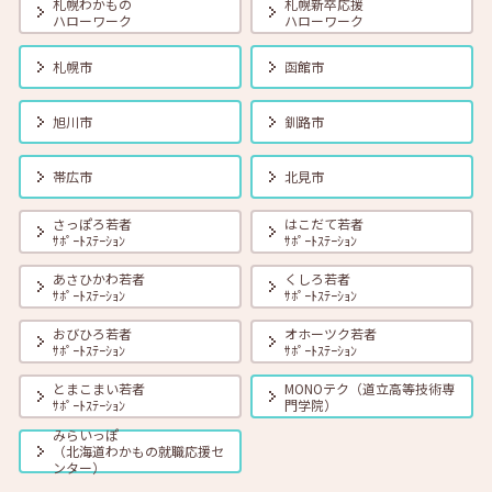
札幌わかもの
札幌新卒応援
ハローワーク
ハローワーク
2026年08月01日(土)
セミナー
在職者
学生
求職者
札幌市
函館市
【オンライン】8月18日（火） 転職前に知っておきたい「部下力」ア
ップセミナー～新しい職場で無理なくキャッチアップするためのコミ
ュニケーション術～ 14:00～14:45 定員40名
旭川市
釧路市
2026年08月01日(土)
セミナー
在職者
学生
求職者
帯広市
北見市
【函館・対面】8月19日（水）就勝塾 タイプ別「対人ストレス」を減
らす方法 13:30～14:30
さっぽろ若者
はこだて若者
ｻﾎﾟｰﾄｽﾃｰｼｮﾝ
ｻﾎﾟｰﾄｽﾃｰｼｮﾝ
あさひかわ若者
くしろ若者
2026年08月01日(土)
セミナー
在職者
学生
求職者
ｻﾎﾟｰﾄｽﾃｰｼｮﾝ
ｻﾎﾟｰﾄｽﾃｰｼｮﾝ
【釧路・対面】8月20日（木）就勝塾 いまさら聞けないビジネスマナ
ー 13:30～14:30
おびひろ若者
オホーツク若者
ｻﾎﾟｰﾄｽﾃｰｼｮﾝ
ｻﾎﾟｰﾄｽﾃｰｼｮﾝ
とまこまい若者
MONOテク（道立高等技術専
2026年08月01日(土)
セミナー
在職者
学生
求職者
ｻﾎﾟｰﾄｽﾃｰｼｮﾝ
門学院）
【オンライン】8月20日（木）ビジネスコミュニケーション 報・連・
相 14:00～14:30
みらいっぽ
（北海道わかもの就職応援セ
ンター）