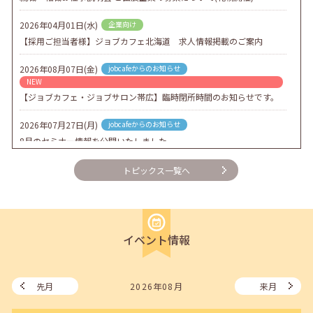
2026年04月01日(水)
企業向け
【採用ご担当者様】ジョブカフェ北海道 求人情報掲載のご案内
2026年08月07日(金)
jobcafeからのお知らせ
NEW
【ジョブカフェ・ジョブサロン帯広】臨時閉所時間のお知らせです。
2026年07月27日(月)
jobcafeからのお知らせ
8月のセミナー情報を公開いたしました。
2026年07月01日(水)
企業向け
トピックス一覧へ
企業様向けセミナー「現場を巻き込む！人事のための『越境人材育
成』３ステップ」
2026年06月26日(金)
jobcafeからのお知らせ
イベント情報
7月のセミナー情報を公開いたしました。
2026年06月03日(水)
jobcafeからのお知らせ
メールカウンセリング、就職決定報告フォーム復旧いたしました。
先月
2026年08月
来月
2026年05月25日(月)
jobcafeからのお知らせ