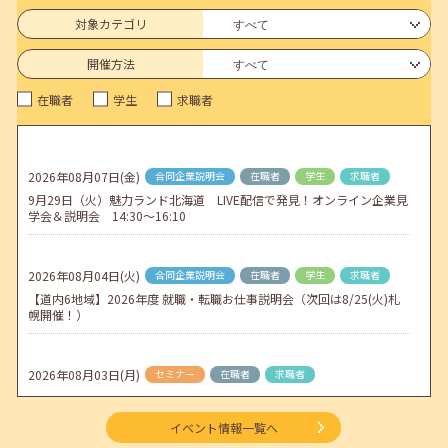
6月のセミナー情報を公開いたしました。
対象カテゴリ
2026年05月01日(金)
jobcafeからのお知らせ
開催方法
連休前後（ゴールデンウィーク）のメールキャリア・アドバイス対応
在職者
学生
求職者
についてのお知らせ
2026年04月25日(土)
jobcafeからのお知らせ
5月のセミナー情報を公開いたしました。
2026年08月07日(金)
合同企業説明会
在職者
学生
求職者
9月29日（火）魅力ランド北海道 LIVE配信で発見！オンライン企業見
2026年04月02日(木)
jobcafeからのお知らせ
学会＆説明会 14:30～16:10
ゴールデンウィーク期間中のご利用について
2026年08月04日(火)
合同企業説明会
在職者
学生
求職者
【道内6地域】2026年度 就職・転職お仕事説明会（次回は8/25(火)札
幌開催！）
2026年08月03日(月)
セミナー
在職者
求職者
【函館・対面】9月4日（金）【未経験可】求人のリアルを知る人事担
当者へのインタビューセミナー 12:50～13:20
イベント情報一覧へ