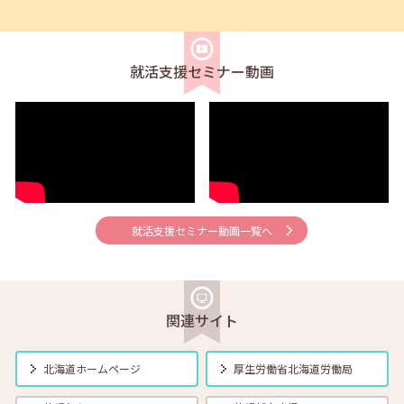
2026年08月02日(日)
セミナー
在職者
求職者
【北見・対面】9月16日（水）【未経験可】求人のリアルを知る人事担
当者へのインタビューセミナー 12:40～13:20
就活支援セミナー動画
2026年08月01日(土)
セミナー
在職者
学生
求職者
【帯広・対面】8月6日（木）就勝塾 手書き履歴書で好感度アップ～き
れいな字を書く法則～ 11:00～11:40
2026年08月01日(土)
セミナー
在職者
学生
求職者
【オンライン】8月7日（金）こころの健康セルフケア 14:00～14:30
就活支援セミナー動画一覧へ
2026年08月01日(土)
セミナー
在職者
学生
求職者
【オンライン】8月13日（木）就職活動のススメ方 14:00～14:30
関連サイト
2026年08月01日(土)
セミナー
在職者
学生
求職者
北海道ホームページ
厚生労働省
北海道労働局
【帯広・対面】8月17日（月）就勝塾 自己分析 ～自分を知って就職活
動～ 14:00～14:40