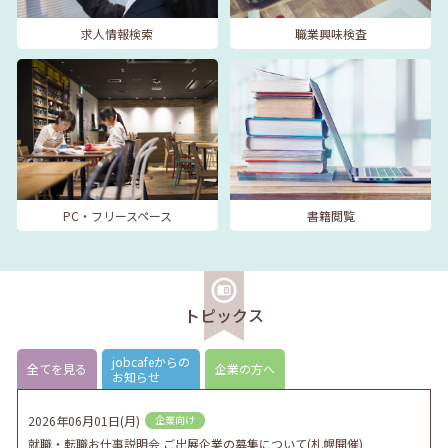
求人情報検索
職業興味検査
PC・フリースペース
書籍閲覧
トピックス
jobcafeからの
全てを見る
企業の方へ
お知らせ
2026年06月01日(月)
企業向け
就職・転職お仕事説明会 ご出展企業の募集について(札幌開催)