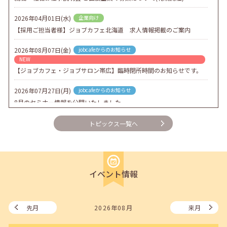
2026年04月01日(水)
企業向け
【採用ご担当者様】ジョブカフェ北海道 求人情報掲載のご案内
2026年08月07日(金)
jobcafeからのお知らせ
NEW
【ジョブカフェ・ジョブサロン帯広】臨時閉所時間のお知らせです。
2026年07月27日(月)
jobcafeからのお知らせ
8月のセミナー情報を公開いたしました。
2026年07月01日(水)
企業向け
トピックス一覧へ
企業様向けセミナー「現場を巻き込む！人事のための『越境人材育
成』３ステップ」
2026年06月26日(金)
jobcafeからのお知らせ
イベント情報
7月のセミナー情報を公開いたしました。
2026年06月03日(水)
jobcafeからのお知らせ
メールカウンセリング、就職決定報告フォーム復旧いたしました。
先月
2026年08月
来月
2026年05月25日(月)
jobcafeからのお知らせ