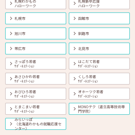
札幌わかもの
札幌新卒応援
ハローワーク
ハローワーク
2026年08月01日(土)
セミナー
在職者
学生
求職者
札幌市
函館市
【オンライン】8月18日（火） 転職前に知っておきたい「部下力」ア
ップセミナー～新しい職場で無理なくキャッチアップするためのコミ
ュニケーション術～ 14:00～14:45 定員40名
旭川市
釧路市
2026年08月01日(土)
セミナー
在職者
学生
求職者
帯広市
北見市
【函館・対面】8月19日（水）就勝塾 タイプ別「対人ストレス」を減
らす方法 13:30～14:30
さっぽろ若者
はこだて若者
ｻﾎﾟｰﾄｽﾃｰｼｮﾝ
ｻﾎﾟｰﾄｽﾃｰｼｮﾝ
あさひかわ若者
くしろ若者
2026年08月01日(土)
セミナー
在職者
学生
求職者
ｻﾎﾟｰﾄｽﾃｰｼｮﾝ
ｻﾎﾟｰﾄｽﾃｰｼｮﾝ
【釧路・対面】8月20日（木）就勝塾 いまさら聞けないビジネスマナ
ー 13:30～14:30
おびひろ若者
オホーツク若者
ｻﾎﾟｰﾄｽﾃｰｼｮﾝ
ｻﾎﾟｰﾄｽﾃｰｼｮﾝ
とまこまい若者
MONOテク（道立高等技術専
2026年08月01日(土)
セミナー
在職者
学生
求職者
ｻﾎﾟｰﾄｽﾃｰｼｮﾝ
門学院）
【オンライン】8月20日（木）ビジネスコミュニケーション 報・連・
相 14:00～14:30
みらいっぽ
（北海道わかもの就職応援セ
ンター）