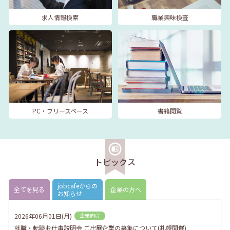
求人情報検索
職業興味検査
PC・フリースペース
書籍閲覧
トピックス
jobcafeからの
全てを見る
企業の方へ
お知らせ
2026年06月01日(月)
企業向け
就職・転職お仕事説明会 ご出展企業の募集について(札幌開催)