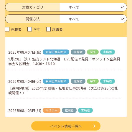
6月のセミナー情報を公開いたしました。
対象カテゴリ
2026年05月01日(金)
jobcafeからのお知らせ
開催方法
連休前後（ゴールデンウィーク）のメールキャリア・アドバイス対応
在職者
学生
求職者
についてのお知らせ
2026年04月25日(土)
jobcafeからのお知らせ
5月のセミナー情報を公開いたしました。
2026年08月07日(金)
合同企業説明会
在職者
学生
求職者
9月29日（火）魅力ランド北海道 LIVE配信で発見！オンライン企業見
2026年04月02日(木)
jobcafeからのお知らせ
学会＆説明会 14:30～16:10
ゴールデンウィーク期間中のご利用について
2026年08月04日(火)
合同企業説明会
在職者
学生
求職者
【道内6地域】2026年度 就職・転職お仕事説明会（次回は8/25(火)札
幌開催！）
2026年08月03日(月)
セミナー
在職者
求職者
【函館・対面】9月4日（金）【未経験可】求人のリアルを知る人事担
当者へのインタビューセミナー 12:50～13:20
イベント情報一覧へ