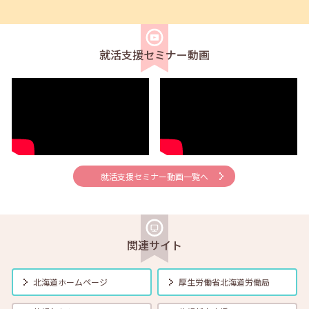
2026年08月02日(日)
セミナー
在職者
求職者
【北見・対面】9月16日（水）【未経験可】求人のリアルを知る人事担
当者へのインタビューセミナー 12:40～13:20
就活支援セミナー動画
2026年08月01日(土)
セミナー
在職者
学生
求職者
【帯広・対面】8月6日（木）就勝塾 手書き履歴書で好感度アップ～き
れいな字を書く法則～ 11:00～11:40
2026年08月01日(土)
セミナー
在職者
学生
求職者
【オンライン】8月7日（金）こころの健康セルフケア 14:00～14:30
就活支援セミナー動画一覧へ
2026年08月01日(土)
セミナー
在職者
学生
求職者
【オンライン】8月13日（木）就職活動のススメ方 14:00～14:30
関連サイト
2026年08月01日(土)
セミナー
在職者
学生
求職者
北海道ホームページ
厚生労働省
北海道労働局
【帯広・対面】8月17日（月）就勝塾 自己分析 ～自分を知って就職活
動～ 14:00～14:40