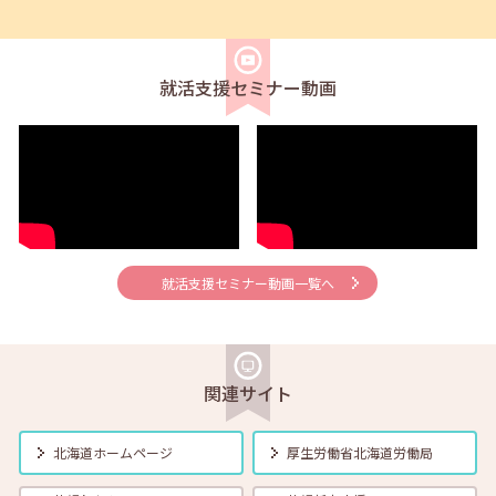
2026年08月01日(土)
セミナー
在職者
学生
求職者
【帯広・対面】8月6日（木）就勝塾 手書き履歴書で好感度アップ～き
れいな字を書く法則～ 11:00～11:40
就活支援セミナー動画
2026年08月01日(土)
セミナー
在職者
学生
求職者
【オンライン】8月7日（金）こころの健康セルフケア 14:00～14:30
2026年08月01日(土)
セミナー
在職者
学生
求職者
【オンライン】8月13日（木）就職活動のススメ方 14:00～14:30
就活支援セミナー動画一覧へ
2026年08月01日(土)
セミナー
在職者
学生
求職者
【帯広・対面】8月17日（月）就勝塾 自己分析 ～自分を知って就職活
動～ 14:00～14:40
関連サイト
2026年08月01日(土)
セミナー
在職者
学生
求職者
北海道ホームページ
厚生労働省
北海道労働局
【オンライン】8月18日（火） 転職前に知っておきたい「部下力」ア
ップセミナー～新しい職場で無理なくキャッチアップするためのコミ
ュニケーション術～ 14:00～14:45 定員40名