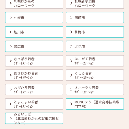
札幌わかもの
札幌新卒応援
ハローワーク
ハローワーク
2026年08月01日(土)
セミナー
在職者
学生
求職者
札幌市
函館市
【函館・対面】8月19日（水）就勝塾 タイプ別「対人ストレス」を減
らす方法 13:30～14:30
旭川市
釧路市
2026年08月01日(土)
セミナー
在職者
学生
求職者
帯広市
北見市
【釧路・対面】8月20日（木）就勝塾 いまさら聞けないビジネスマナ
ー 13:30～14:30
さっぽろ若者
はこだて若者
ｻﾎﾟｰﾄｽﾃｰｼｮﾝ
ｻﾎﾟｰﾄｽﾃｰｼｮﾝ
あさひかわ若者
くしろ若者
2026年08月01日(土)
セミナー
在職者
学生
求職者
ｻﾎﾟｰﾄｽﾃｰｼｮﾝ
ｻﾎﾟｰﾄｽﾃｰｼｮﾝ
【オンライン】8月20日（木）ビジネスコミュニケーション 報・連・
相 14:00～14:30
おびひろ若者
オホーツク若者
ｻﾎﾟｰﾄｽﾃｰｼｮﾝ
ｻﾎﾟｰﾄｽﾃｰｼｮﾝ
とまこまい若者
MONOテク（道立高等技術専
2026年08月01日(土)
セミナー
在職者
学生
求職者
ｻﾎﾟｰﾄｽﾃｰｼｮﾝ
門学院）
【札幌・対面】8月21日（金）おさえておきたい 「面接の基本とマナ
ー」 14:00～15:00
みらいっぽ
（北海道わかもの就職応援セ
ンター）