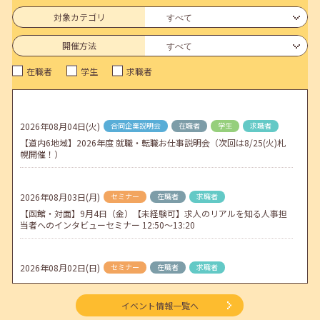
連休前後（ゴールデンウィーク）のメールキャリア・アドバイス対応
についてのお知らせ
対象カテゴリ
2026年04月25日(土)
jobcafeからのお知らせ
開催方法
5月のセミナー情報を公開いたしました。
在職者
学生
求職者
2026年04月02日(木)
jobcafeからのお知らせ
ゴールデンウィーク期間中のご利用について
2026年08月04日(火)
合同企業説明会
在職者
学生
求職者
2026年04月01日(水)
jobcafeからのお知らせ
【道内6地域】2026年度 就職・転職お仕事説明会（次回は8/25(火)札
地方拠点臨時閉所のお知らせ
幌開催！）
2026年08月03日(月)
セミナー
在職者
求職者
【函館・対面】9月4日（金）【未経験可】求人のリアルを知る人事担
当者へのインタビューセミナー 12:50～13:20
2026年08月02日(日)
セミナー
在職者
求職者
【北見・対面】9月16日（水）【未経験可】求人のリアルを知る人事担
当者へのインタビューセミナー 12:40～13:20
イベント情報一覧へ