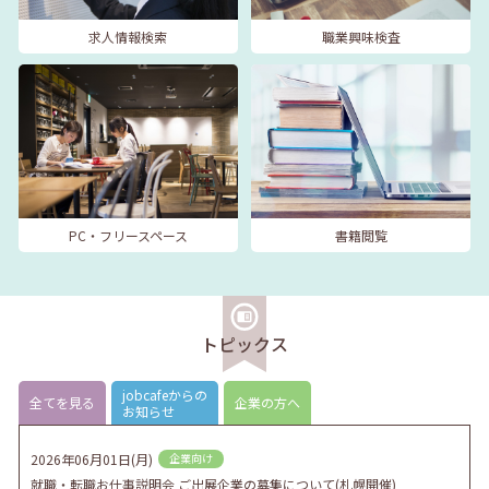
求人情報検索
職業興味検査
PC・フリースペース
書籍閲覧
トピックス
jobcafeからの
全てを見る
企業の方へ
お知らせ
2026年06月01日(月)
企業向け
就職・転職お仕事説明会 ご出展企業の募集について(札幌開催)