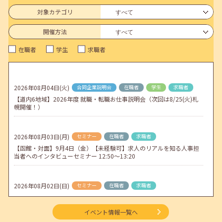
連休前後（ゴールデンウィーク）のメールキャリア・アドバイス対応
についてのお知らせ
対象カテゴリ
2026年04月25日(土)
jobcafeからのお知らせ
開催方法
5月のセミナー情報を公開いたしました。
在職者
学生
求職者
2026年04月02日(木)
jobcafeからのお知らせ
ゴールデンウィーク期間中のご利用について
2026年08月04日(火)
合同企業説明会
在職者
学生
求職者
2026年04月01日(水)
jobcafeからのお知らせ
【道内6地域】2026年度 就職・転職お仕事説明会（次回は8/25(火)札
地方拠点臨時閉所のお知らせ
幌開催！）
2026年08月03日(月)
セミナー
在職者
求職者
【函館・対面】9月4日（金）【未経験可】求人のリアルを知る人事担
当者へのインタビューセミナー 12:50～13:20
2026年08月02日(日)
セミナー
在職者
求職者
【北見・対面】9月16日（水）【未経験可】求人のリアルを知る人事担
当者へのインタビューセミナー 12:40～13:20
イベント情報一覧へ