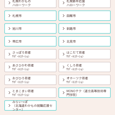
札幌わかもの
札幌新卒応援
ハローワーク
ハローワーク
2026年08月01日(土)
セミナー
在職者
学生
求職者
札幌市
函館市
【函館・対面】8月19日（水）就勝塾 タイプ別「対人ストレス」を減
らす方法 13:30～14:30
旭川市
釧路市
2026年08月01日(土)
セミナー
在職者
学生
求職者
帯広市
北見市
【釧路・対面】8月20日（木）就勝塾 いまさら聞けないビジネスマナ
ー 13:30～14:30
さっぽろ若者
はこだて若者
ｻﾎﾟｰﾄｽﾃｰｼｮﾝ
ｻﾎﾟｰﾄｽﾃｰｼｮﾝ
あさひかわ若者
くしろ若者
2026年08月01日(土)
セミナー
在職者
学生
求職者
ｻﾎﾟｰﾄｽﾃｰｼｮﾝ
ｻﾎﾟｰﾄｽﾃｰｼｮﾝ
【オンライン】8月20日（木）ビジネスコミュニケーション 報・連・
相 14:00～14:30
おびひろ若者
オホーツク若者
ｻﾎﾟｰﾄｽﾃｰｼｮﾝ
ｻﾎﾟｰﾄｽﾃｰｼｮﾝ
とまこまい若者
MONOテク（道立高等技術専
2026年08月01日(土)
セミナー
在職者
学生
求職者
ｻﾎﾟｰﾄｽﾃｰｼｮﾝ
門学院）
【札幌・対面】8月21日（金）おさえておきたい 「面接の基本とマナ
ー」 14:00～15:00
みらいっぽ
（北海道わかもの就職応援セ
ンター）