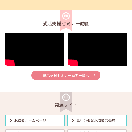
2026年08月01日(土)
セミナー
在職者
学生
求職者
【帯広・対面】8月6日（木）就勝塾 手書き履歴書で好感度アップ～き
れいな字を書く法則～ 11:00～11:40
就活支援セミナー動画
2026年08月01日(土)
セミナー
在職者
学生
求職者
【オンライン】8月7日（金）こころの健康セルフケア 14:00～14:30
2026年08月01日(土)
セミナー
在職者
学生
求職者
【オンライン】8月13日（木）就職活動のススメ方 14:00～14:30
就活支援セミナー動画一覧へ
2026年08月01日(土)
セミナー
在職者
学生
求職者
【帯広・対面】8月17日（月）就勝塾 自己分析 ～自分を知って就職活
動～ 14:00～14:40
関連サイト
2026年08月01日(土)
セミナー
在職者
学生
求職者
北海道ホームページ
厚生労働省
北海道労働局
【オンライン】8月18日（火） 転職前に知っておきたい「部下力」ア
ップセミナー～新しい職場で無理なくキャッチアップするためのコミ
ュニケーション術～ 14:00～14:45 定員40名