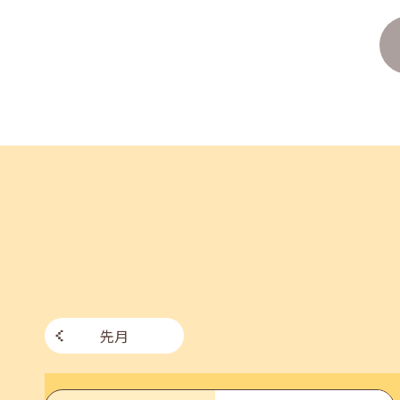
企業様向けセミナー「現場を巻き込む！人事のため
2026年06月26日(金)
jobcafeからのお知らせ
7月のセミナー情報を公開いたしました。
2026年06月03日(水)
jobcafeからのお知らせ
メールカウンセリング、就職決定報告フォーム復旧
先月
2026年05月25日(月)
jobcafeからのお知らせ