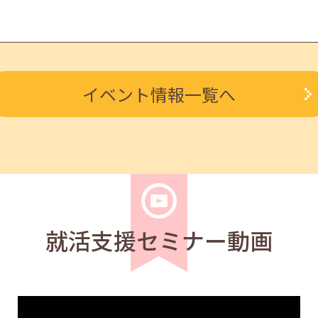
求職者
イベント情報一覧へ
ルを知る人事担当者へのインタビューセミナー 12:40～13:2
学生
求職者
度アップ～きれいな字を書く法則～ 11:00～11:40
就活支援セミナー動画