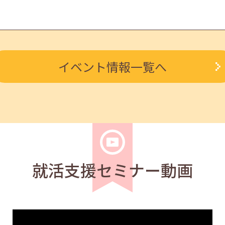
求職者
イベント情報一覧へ
ルを知る人事担当者へのインタビューセミナー 12:40～13:2
学生
求職者
度アップ～きれいな字を書く法則～ 11:00～11:40
就活支援セミナー動画