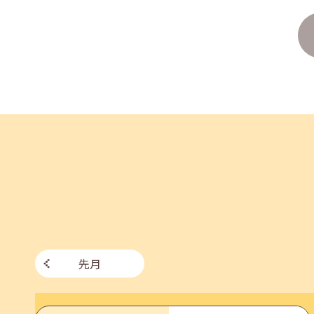
企業様向けセミナー「現場を巻き込む！人事のため
2026年06月26日(金)
jobcafeからのお知らせ
7月のセミナー情報を公開いたしました。
2026年06月03日(水)
jobcafeからのお知らせ
メールカウンセリング、就職決定報告フォーム復旧
先月
2026年05月25日(月)
jobcafeからのお知らせ