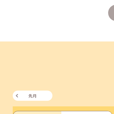
企業様向けセミナー「現場を巻き込む！人事のため
2026年06月26日(金)
jobcafeからのお知らせ
7月のセミナー情報を公開いたしました。
2026年06月03日(水)
jobcafeからのお知らせ
メールカウンセリング、就職決定報告フォーム復旧
先月
2026年05月25日(月)
jobcafeからのお知らせ