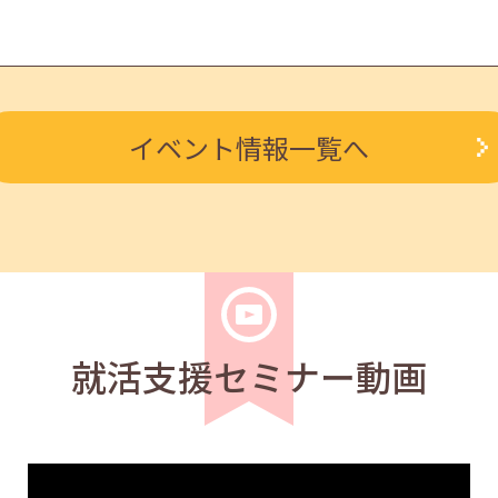
求職者
イベント情報一覧へ
ルを知る人事担当者へのインタビューセミナー 12:40～13:2
学生
求職者
度アップ～きれいな字を書く法則～ 11:00～11:40
就活支援セミナー動画