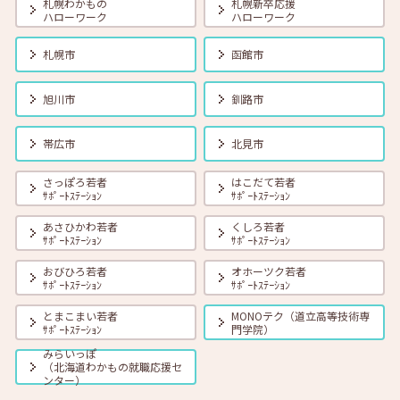
札幌わかもの
札幌新卒応援
ハローワーク
ハローワーク
2026年08月01日(土)
セミナー
在職者
学生
求職者
札幌市
函館市
【オンライン】8月18日（火） 転職前に知っておきたい「部下力」ア
ップセミナー～新しい職場で無理なくキャッチアップするためのコミ
ュニケーション術～ 14:00～14:45 定員40名
旭川市
釧路市
2026年08月01日(土)
セミナー
在職者
学生
求職者
帯広市
北見市
【函館・対面】8月19日（水）就勝塾 タイプ別「対人ストレス」を減
らす方法 13:30～14:30
さっぽろ若者
はこだて若者
ｻﾎﾟｰﾄｽﾃｰｼｮﾝ
ｻﾎﾟｰﾄｽﾃｰｼｮﾝ
あさひかわ若者
くしろ若者
2026年08月01日(土)
セミナー
在職者
学生
求職者
ｻﾎﾟｰﾄｽﾃｰｼｮﾝ
ｻﾎﾟｰﾄｽﾃｰｼｮﾝ
【釧路・対面】8月20日（木）就勝塾 いまさら聞けないビジネスマナ
ー 13:30～14:30
おびひろ若者
オホーツク若者
ｻﾎﾟｰﾄｽﾃｰｼｮﾝ
ｻﾎﾟｰﾄｽﾃｰｼｮﾝ
とまこまい若者
MONOテク（道立高等技術専
2026年08月01日(土)
セミナー
在職者
学生
求職者
ｻﾎﾟｰﾄｽﾃｰｼｮﾝ
門学院）
【オンライン】8月20日（木）ビジネスコミュニケーション 報・連・
相 14:00～14:30
みらいっぽ
（北海道わかもの就職応援セ
ンター）