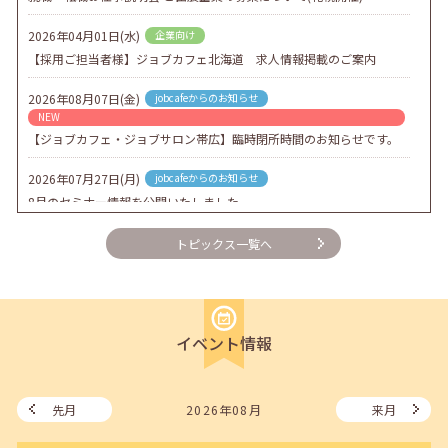
2026年04月01日(水)
企業向け
【採用ご担当者様】ジョブカフェ北海道 求人情報掲載のご案内
2026年08月07日(金)
jobcafeからのお知らせ
NEW
【ジョブカフェ・ジョブサロン帯広】臨時閉所時間のお知らせです。
2026年07月27日(月)
jobcafeからのお知らせ
8月のセミナー情報を公開いたしました。
2026年07月01日(水)
企業向け
トピックス一覧へ
企業様向けセミナー「現場を巻き込む！人事のための『越境人材育
成』３ステップ」
2026年06月26日(金)
jobcafeからのお知らせ
イベント情報
7月のセミナー情報を公開いたしました。
2026年06月03日(水)
jobcafeからのお知らせ
メールカウンセリング、就職決定報告フォーム復旧いたしました。
先月
2026年08月
来月
2026年05月25日(月)
jobcafeからのお知らせ