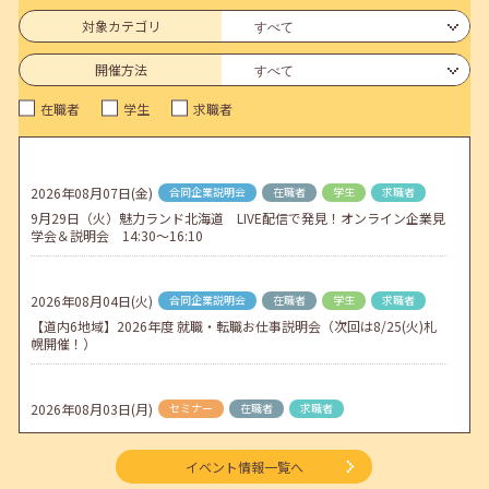
6月のセミナー情報を公開いたしました。
対象カテゴリ
2026年05月01日(金)
jobcafeからのお知らせ
開催方法
連休前後（ゴールデンウィーク）のメールキャリア・アドバイス対応
在職者
学生
求職者
についてのお知らせ
2026年04月25日(土)
jobcafeからのお知らせ
5月のセミナー情報を公開いたしました。
2026年08月07日(金)
合同企業説明会
在職者
学生
求職者
9月29日（火）魅力ランド北海道 LIVE配信で発見！オンライン企業見
2026年04月02日(木)
jobcafeからのお知らせ
学会＆説明会 14:30～16:10
ゴールデンウィーク期間中のご利用について
2026年08月04日(火)
合同企業説明会
在職者
学生
求職者
【道内6地域】2026年度 就職・転職お仕事説明会（次回は8/25(火)札
幌開催！）
2026年08月03日(月)
セミナー
在職者
求職者
【函館・対面】9月4日（金）【未経験可】求人のリアルを知る人事担
当者へのインタビューセミナー 12:50～13:20
イベント情報一覧へ