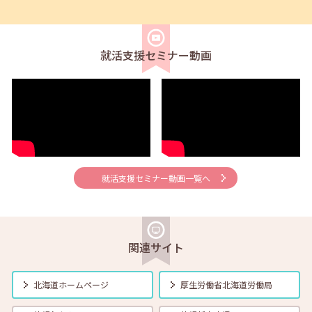
2026年08月02日(日)
セミナー
在職者
求職者
【北見・対面】9月16日（水）【未経験可】求人のリアルを知る人事担
当者へのインタビューセミナー 12:40～13:20
就活支援セミナー動画
2026年08月01日(土)
セミナー
在職者
学生
求職者
【帯広・対面】8月6日（木）就勝塾 手書き履歴書で好感度アップ～き
れいな字を書く法則～ 11:00～11:40
2026年08月01日(土)
セミナー
在職者
学生
求職者
【オンライン】8月7日（金）こころの健康セルフケア 14:00～14:30
就活支援セミナー動画一覧へ
2026年08月01日(土)
セミナー
在職者
学生
求職者
【オンライン】8月13日（木）就職活動のススメ方 14:00～14:30
関連サイト
2026年08月01日(土)
セミナー
在職者
学生
求職者
北海道ホームページ
厚生労働省
北海道労働局
【帯広・対面】8月17日（月）就勝塾 自己分析 ～自分を知って就職活
動～ 14:00～14:40