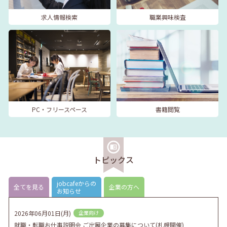
求人情報検索
職業興味検査
PC・フリースペース
書籍閲覧
トピックス
jobcafeからの
全てを見る
企業の方へ
お知らせ
2026年06月01日(月)
企業向け
就職・転職お仕事説明会 ご出展企業の募集について(札幌開催)