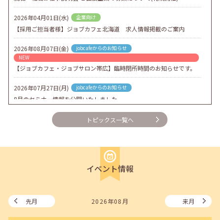
2026年04月01日(水)
企業向け
【採用ご担当者様】ジョブカフェ北海道 求人情報掲載のご案内
2026年08月07日(金)
jobcafeからのお知らせ
NEW
【ジョブカフェ・ジョブサロン帯広】臨時閉所時間のお知らせです。
2026年07月27日(月)
jobcafeからのお知らせ
8月のセミナー情報を公開いたしました。
2026年07月01日(水)
企業向け
トピックス一覧へ
企業様向けセミナー「現場を巻き込む！人事のための『越境人材育
成』３ステップ」
2026年06月26日(金)
jobcafeからのお知らせ
イベント情報
7月のセミナー情報を公開いたしました。
2026年06月03日(水)
jobcafeからのお知らせ
メールカウンセリング、就職決定報告フォーム復旧いたしました。
先月
2026年08月
来月
2026年05月25日(月)
jobcafeからのお知らせ