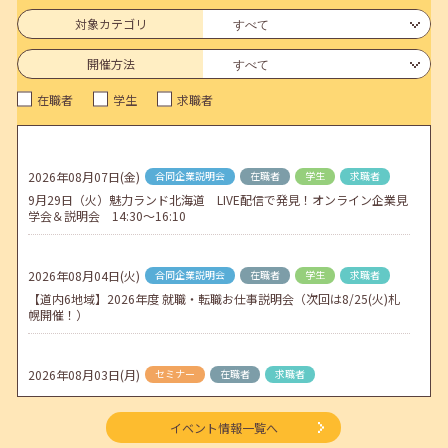
6月のセミナー情報を公開いたしました。
対象カテゴリ
2026年05月01日(金)
jobcafeからのお知らせ
開催方法
連休前後（ゴールデンウィーク）のメールキャリア・アドバイス対応
在職者
学生
求職者
についてのお知らせ
2026年04月25日(土)
jobcafeからのお知らせ
5月のセミナー情報を公開いたしました。
2026年08月07日(金)
合同企業説明会
在職者
学生
求職者
9月29日（火）魅力ランド北海道 LIVE配信で発見！オンライン企業見
2026年04月02日(木)
jobcafeからのお知らせ
学会＆説明会 14:30～16:10
ゴールデンウィーク期間中のご利用について
2026年08月04日(火)
合同企業説明会
在職者
学生
求職者
【道内6地域】2026年度 就職・転職お仕事説明会（次回は8/25(火)札
幌開催！）
2026年08月03日(月)
セミナー
在職者
求職者
【函館・対面】9月4日（金）【未経験可】求人のリアルを知る人事担
当者へのインタビューセミナー 12:50～13:20
イベント情報一覧へ