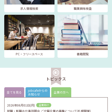
求人情報検索
職業興味検査
PC・フリースペース
書籍閲覧
トピックス
jobcafeからの
全てを見る
企業の方へ
お知らせ
2026年06月01日(月)
企業向け
就職・転職お仕事説明会 ご出展企業の募集について(札幌開催)