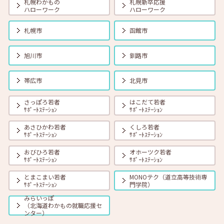
札幌わかもの
札幌新卒応援
ハローワーク
ハローワーク
2026年08月01日(土)
セミナー
在職者
学生
求職者
【帯広・対面】8月17日（月）就勝塾 自己分析 ～自分を知って就職活
札幌市
函館市
動～ 14:00～14:40
旭川市
釧路市
2026年08月01日(土)
セミナー
在職者
学生
求職者
【オンライン】8月18日（火） 転職前に知っておきたい「部下力」ア
帯広市
北見市
ップセミナー～新しい職場で無理なくキャッチアップするためのコミ
ュニケーション術～ 14:00～14:45 定員40名
さっぽろ若者
はこだて若者
ｻﾎﾟｰﾄｽﾃｰｼｮﾝ
ｻﾎﾟｰﾄｽﾃｰｼｮﾝ
2026年08月01日(土)
セミナー
在職者
学生
求職者
あさひかわ若者
くしろ若者
【函館・対面】8月19日（水）就勝塾 タイプ別「対人ストレス」を減
ｻﾎﾟｰﾄｽﾃｰｼｮﾝ
ｻﾎﾟｰﾄｽﾃｰｼｮﾝ
らす方法 13:30～14:30
おびひろ若者
オホーツク若者
ｻﾎﾟｰﾄｽﾃｰｼｮﾝ
ｻﾎﾟｰﾄｽﾃｰｼｮﾝ
2026年08月01日(土)
セミナー
在職者
学生
求職者
とまこまい若者
MONOテク（道立高等技術専
【釧路・対面】8月20日（木）就勝塾 いまさら聞けないビジネスマナ
ｻﾎﾟｰﾄｽﾃｰｼｮﾝ
門学院）
ー 13:30～14:30
みらいっぽ
（北海道わかもの就職応援セ
ンター）
2026年08月01日(土)
セミナー
在職者
学生
求職者