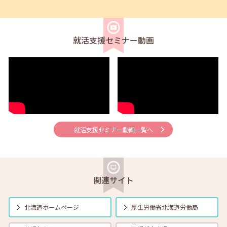
2026年08月02日(日)
セミナー
在職者
求職者
【北見・対面】9月16日（水）【未経験可】求人のリアルを知る人事担
当者へのインタビューセミナー 12:40～13:20
就活支援セミナー動画
2026年08月01日(土)
セミナー
在職者
学生
求職者
【オンライン】9月10日（木）AI面接ってなに？ 14:00～14:30
2026年08月01日(土)
セミナー
在職者
学生
求職者
【帯広・対面】8月6日（木）就勝塾 手書き履歴書で好感度アップ～き
れいな字を書く法則～ 11:00～11:40
就活支援セミナー動画一覧へ
2026年08月01日(土)
セミナー
在職者
学生
求職者
【オンライン】8月7日（金）こころの健康セルフケア 14:00～14:30
関連サイト
2026年08月01日(土)
セミナー
在職者
学生
求職者
北海道ホームページ
厚生労働省
北海道労働局
【オンライン】8月13日（木）就職活動のススメ方 14:00～14:30