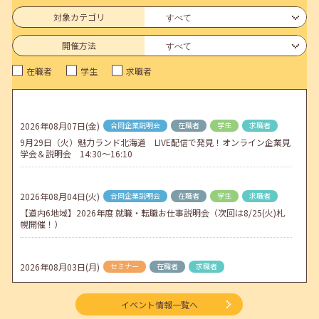
6月のセミナー情報を公開いたしました。
対象カテゴリ
2026年05月01日(金)
jobcafeからのお知らせ
開催方法
連休前後（ゴールデンウィーク）のメールキャリア・アドバイス対応
在職者
学生
求職者
についてのお知らせ
2026年04月25日(土)
jobcafeからのお知らせ
5月のセミナー情報を公開いたしました。
2026年08月07日(金)
合同企業説明会
在職者
学生
求職者
9月29日（火）魅力ランド北海道 LIVE配信で発見！オンライン企業見
2026年04月02日(木)
jobcafeからのお知らせ
学会＆説明会 14:30～16:10
ゴールデンウィーク期間中のご利用について
2026年08月04日(火)
合同企業説明会
在職者
学生
求職者
【道内6地域】2026年度 就職・転職お仕事説明会（次回は8/25(火)札
幌開催！）
2026年08月03日(月)
セミナー
在職者
求職者
【函館・対面】9月4日（金）【未経験可】求人のリアルを知る人事担
当者へのインタビューセミナー 12:50～13:20
イベント情報一覧へ