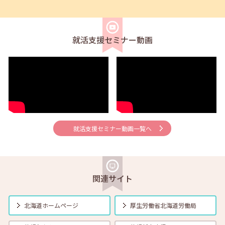
2026年08月02日(日)
セミナー
在職者
求職者
【北見・対面】9月16日（水）【未経験可】求人のリアルを知る人事担
当者へのインタビューセミナー 12:40～13:20
就活支援セミナー動画
2026年08月01日(土)
セミナー
在職者
学生
求職者
【帯広・対面】8月6日（木）就勝塾 手書き履歴書で好感度アップ～き
れいな字を書く法則～ 11:00～11:40
2026年08月01日(土)
セミナー
在職者
学生
求職者
【オンライン】8月7日（金）こころの健康セルフケア 14:00～14:30
就活支援セミナー動画一覧へ
2026年08月01日(土)
セミナー
在職者
学生
求職者
【オンライン】8月13日（木）就職活動のススメ方 14:00～14:30
関連サイト
2026年08月01日(土)
セミナー
在職者
学生
求職者
北海道ホームページ
厚生労働省
北海道労働局
【帯広・対面】8月17日（月）就勝塾 自己分析 ～自分を知って就職活
動～ 14:00～14:40