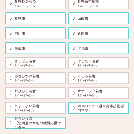
札幌わかもの
札幌新卒応援
ハローワーク
ハローワーク
2026年08月01日(土)
セミナー
在職者
学生
求職者
札幌市
函館市
【オンライン】8月18日（火） 転職前に知っておきたい「部下力」ア
ップセミナー～新しい職場で無理なくキャッチアップするためのコミ
ュニケーション術～ 14:00～14:45 定員40名
旭川市
釧路市
2026年08月01日(土)
セミナー
在職者
学生
求職者
帯広市
北見市
【函館・対面】8月19日（水）就勝塾 タイプ別「対人ストレス」を減
らす方法 13:30～14:30
さっぽろ若者
はこだて若者
ｻﾎﾟｰﾄｽﾃｰｼｮﾝ
ｻﾎﾟｰﾄｽﾃｰｼｮﾝ
あさひかわ若者
くしろ若者
2026年08月01日(土)
セミナー
在職者
学生
求職者
ｻﾎﾟｰﾄｽﾃｰｼｮﾝ
ｻﾎﾟｰﾄｽﾃｰｼｮﾝ
【釧路・対面】8月20日（木）就勝塾 いまさら聞けないビジネスマナ
ー 13:30～14:30
おびひろ若者
オホーツク若者
ｻﾎﾟｰﾄｽﾃｰｼｮﾝ
ｻﾎﾟｰﾄｽﾃｰｼｮﾝ
とまこまい若者
MONOテク（道立高等技術専
2026年08月01日(土)
セミナー
在職者
学生
求職者
ｻﾎﾟｰﾄｽﾃｰｼｮﾝ
門学院）
【オンライン】8月20日（木）ビジネスコミュニケーション 報・連・
相 14:00～14:30
みらいっぽ
（北海道わかもの就職応援セ
ンター）