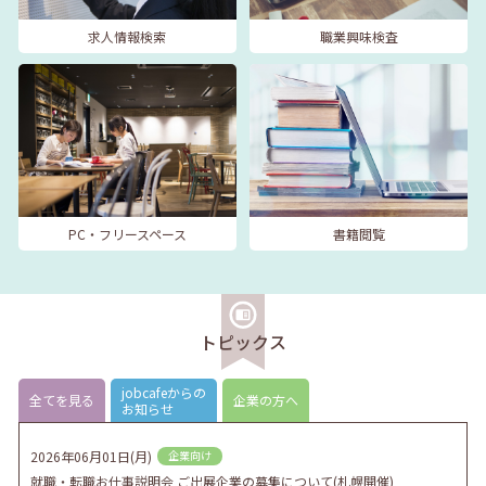
求人情報検索
職業興味検査
PC・フリースペース
書籍閲覧
トピックス
jobcafeからの
全てを見る
企業の方へ
お知らせ
2026年06月01日(月)
企業向け
就職・転職お仕事説明会 ご出展企業の募集について(札幌開催)