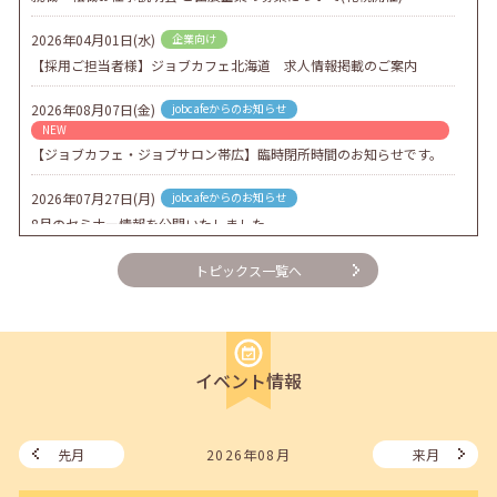
2026年04月01日(水)
企業向け
【採用ご担当者様】ジョブカフェ北海道 求人情報掲載のご案内
2026年08月07日(金)
jobcafeからのお知らせ
NEW
【ジョブカフェ・ジョブサロン帯広】臨時閉所時間のお知らせです。
2026年07月27日(月)
jobcafeからのお知らせ
8月のセミナー情報を公開いたしました。
2026年07月01日(水)
企業向け
トピックス一覧へ
企業様向けセミナー「現場を巻き込む！人事のための『越境人材育
成』３ステップ」
2026年06月26日(金)
jobcafeからのお知らせ
イベント情報
7月のセミナー情報を公開いたしました。
2026年06月03日(水)
jobcafeからのお知らせ
メールカウンセリング、就職決定報告フォーム復旧いたしました。
先月
2026年08月
来月
2026年05月25日(月)
jobcafeからのお知らせ