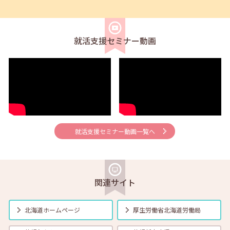
2026年08月02日(日)
セミナー
在職者
求職者
【北見・対面】9月16日（水）【未経験可】求人のリアルを知る人事担
当者へのインタビューセミナー 12:40～13:20
就活支援セミナー動画
2026年08月01日(土)
セミナー
在職者
学生
求職者
【帯広・対面】8月6日（木）就勝塾 手書き履歴書で好感度アップ～き
れいな字を書く法則～ 11:00～11:40
2026年08月01日(土)
セミナー
在職者
学生
求職者
【オンライン】8月7日（金）こころの健康セルフケア 14:00～14:30
就活支援セミナー動画一覧へ
2026年08月01日(土)
セミナー
在職者
学生
求職者
【オンライン】8月13日（木）就職活動のススメ方 14:00～14:30
関連サイト
2026年08月01日(土)
セミナー
在職者
学生
求職者
北海道ホームページ
厚生労働省
北海道労働局
【帯広・対面】8月17日（月）就勝塾 自己分析 ～自分を知って就職活
動～ 14:00～14:40