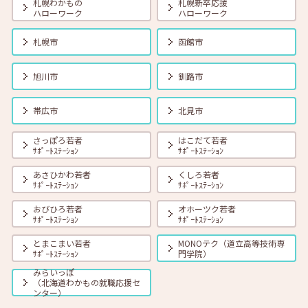
札幌わかもの
札幌新卒応援
ハローワーク
ハローワーク
2026年08月01日(土)
セミナー
在職者
学生
求職者
札幌市
函館市
【オンライン】8月18日（火） 転職前に知っておきたい「部下力」ア
ップセミナー～新しい職場で無理なくキャッチアップするためのコミ
ュニケーション術～ 14:00～14:45 定員40名
旭川市
釧路市
2026年08月01日(土)
セミナー
在職者
学生
求職者
帯広市
北見市
【函館・対面】8月19日（水）就勝塾 タイプ別「対人ストレス」を減
らす方法 13:30～14:30
さっぽろ若者
はこだて若者
ｻﾎﾟｰﾄｽﾃｰｼｮﾝ
ｻﾎﾟｰﾄｽﾃｰｼｮﾝ
あさひかわ若者
くしろ若者
2026年08月01日(土)
セミナー
在職者
学生
求職者
ｻﾎﾟｰﾄｽﾃｰｼｮﾝ
ｻﾎﾟｰﾄｽﾃｰｼｮﾝ
【釧路・対面】8月20日（木）就勝塾 いまさら聞けないビジネスマナ
ー 13:30～14:30
おびひろ若者
オホーツク若者
ｻﾎﾟｰﾄｽﾃｰｼｮﾝ
ｻﾎﾟｰﾄｽﾃｰｼｮﾝ
とまこまい若者
MONOテク（道立高等技術専
2026年08月01日(土)
セミナー
在職者
学生
求職者
ｻﾎﾟｰﾄｽﾃｰｼｮﾝ
門学院）
【オンライン】8月20日（木）ビジネスコミュニケーション 報・連・
相 14:00～14:30
みらいっぽ
（北海道わかもの就職応援セ
ンター）