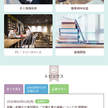
求人情報検索
職業興味検査
PC・フリースペース
書籍閲覧
トピックス
jobcafeからの
全てを見る
企業の方へ
お知らせ
2026年06月01日(月)
企業向け
就職・転職お仕事説明会 ご出展企業の募集について(札幌開催)