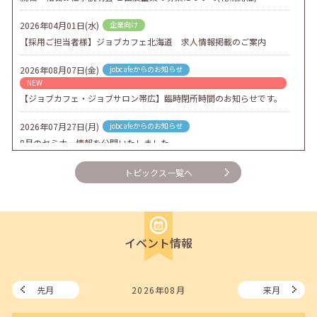
2026年04月01日(水)
企業向け
【採用ご担当者様】ジョブカフェ北海道 求人情報掲載のご案内
2026年08月07日(金)
jobcafeからのお知らせ
NEW
【ジョブカフェ・ジョブサロン帯広】臨時閉所時間のお知らせです。
2026年07月27日(月)
jobcafeからのお知らせ
8月のセミナー情報を公開いたしました。
2026年07月01日(水)
企業向け
トピックス一覧へ
企業様向けセミナー「現場を巻き込む！人事のための『越境人材育
成』３ステップ」
2026年06月26日(金)
jobcafeからのお知らせ
イベント情報
7月のセミナー情報を公開いたしました。
2026年06月03日(水)
jobcafeからのお知らせ
メールカウンセリング、就職決定報告フォーム復旧いたしました。
先月
2026年08月
来月
2026年05月25日(月)
jobcafeからのお知らせ