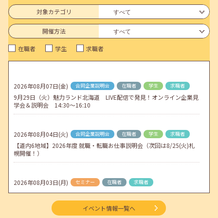
6月のセミナー情報を公開いたしました。
対象カテゴリ
2026年05月01日(金)
jobcafeからのお知らせ
開催方法
連休前後（ゴールデンウィーク）のメールキャリア・アドバイス対応
在職者
学生
求職者
についてのお知らせ
2026年04月25日(土)
jobcafeからのお知らせ
5月のセミナー情報を公開いたしました。
2026年08月07日(金)
合同企業説明会
在職者
学生
求職者
9月29日（火）魅力ランド北海道 LIVE配信で発見！オンライン企業見
2026年04月02日(木)
jobcafeからのお知らせ
学会＆説明会 14:30～16:10
ゴールデンウィーク期間中のご利用について
2026年08月04日(火)
合同企業説明会
在職者
学生
求職者
【道内6地域】2026年度 就職・転職お仕事説明会（次回は8/25(火)札
幌開催！）
2026年08月03日(月)
セミナー
在職者
求職者
【函館・対面】9月4日（金）【未経験可】求人のリアルを知る人事担
当者へのインタビューセミナー 12:50～13:20
イベント情報一覧へ