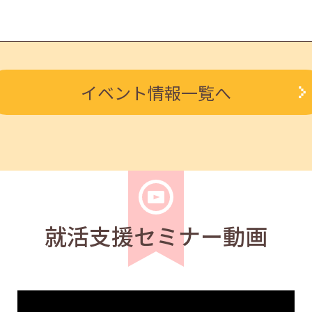
求職者
イベント情報一覧へ
ルを知る人事担当者へのインタビューセミナー 12:40～13:2
学生
求職者
度アップ～きれいな字を書く法則～ 11:00～11:40
就活支援セミナー動画