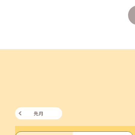
企業様向けセミナー「現場を巻き込む！人事のため
2026年06月26日(金)
jobcafeからのお知らせ
7月のセミナー情報を公開いたしました。
2026年06月03日(水)
jobcafeからのお知らせ
メールカウンセリング、就職決定報告フォーム復旧
先月
2026年05月25日(月)
jobcafeからのお知らせ