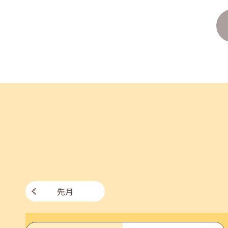
企業様向けセミナー「現場を巻き込む！人事のため
2026年06月26日(金)
jobcafeからのお知らせ
7月のセミナー情報を公開いたしました。
2026年06月03日(水)
jobcafeからのお知らせ
メールカウンセリング、就職決定報告フォーム復旧
先月
2026年05月25日(月)
jobcafeからのお知らせ