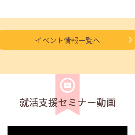
求職者
イベント情報一覧へ
ルを知る人事担当者へのインタビューセミナー 12:40～13:2
学生
求職者
度アップ～きれいな字を書く法則～ 11:00～11:40
就活支援セミナー動画