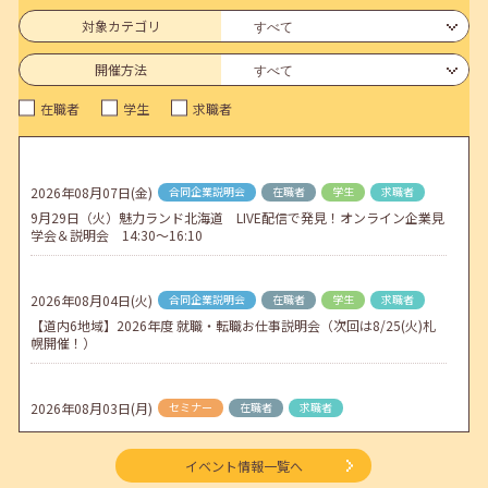
6月のセミナー情報を公開いたしました。
対象カテゴリ
2026年05月01日(金)
jobcafeからのお知らせ
開催方法
連休前後（ゴールデンウィーク）のメールキャリア・アドバイス対応
在職者
学生
求職者
についてのお知らせ
2026年04月25日(土)
jobcafeからのお知らせ
5月のセミナー情報を公開いたしました。
2026年08月07日(金)
合同企業説明会
在職者
学生
求職者
9月29日（火）魅力ランド北海道 LIVE配信で発見！オンライン企業見
2026年04月02日(木)
jobcafeからのお知らせ
学会＆説明会 14:30～16:10
ゴールデンウィーク期間中のご利用について
2026年08月04日(火)
合同企業説明会
在職者
学生
求職者
【道内6地域】2026年度 就職・転職お仕事説明会（次回は8/25(火)札
幌開催！）
2026年08月03日(月)
セミナー
在職者
求職者
【函館・対面】9月4日（金）【未経験可】求人のリアルを知る人事担
当者へのインタビューセミナー 12:50～13:20
イベント情報一覧へ