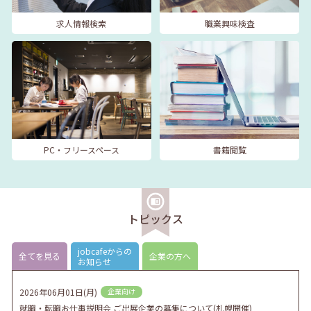
求人情報検索
職業興味検査
PC・フリースペース
書籍閲覧
トピックス
jobcafeからの
全てを見る
企業の方へ
お知らせ
2026年06月01日(月)
企業向け
就職・転職お仕事説明会 ご出展企業の募集について(札幌開催)