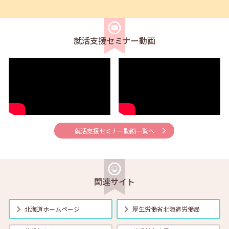
2026年08月02日(日)
セミナー
在職者
求職者
【北見・対面】9月16日（水）【未経験可】求人のリアルを知る人事担
当者へのインタビューセミナー 12:40～13:20
就活支援セミナー動画
2026年08月01日(土)
セミナー
在職者
学生
求職者
【帯広・対面】8月6日（木）就勝塾 手書き履歴書で好感度アップ～き
れいな字を書く法則～ 11:00～11:40
2026年08月01日(土)
セミナー
在職者
学生
求職者
【オンライン】8月7日（金）こころの健康セルフケア 14:00～14:30
就活支援セミナー動画一覧へ
2026年08月01日(土)
セミナー
在職者
学生
求職者
【オンライン】8月13日（木）就職活動のススメ方 14:00～14:30
関連サイト
2026年08月01日(土)
セミナー
在職者
学生
求職者
北海道ホームページ
厚生労働省
北海道労働局
【帯広・対面】8月17日（月）就勝塾 自己分析 ～自分を知って就職活
動～ 14:00～14:40