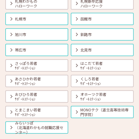
札幌わかもの
札幌新卒応援
ハローワーク
ハローワーク
2026年08月01日(土)
セミナー
在職者
学生
求職者
札幌市
函館市
【オンライン】8月18日（火） 転職前に知っておきたい「部下力」ア
ップセミナー～新しい職場で無理なくキャッチアップするためのコミ
ュニケーション術～ 14:00～14:45 定員40名
旭川市
釧路市
2026年08月01日(土)
セミナー
在職者
学生
求職者
帯広市
北見市
【函館・対面】8月19日（水）就勝塾 タイプ別「対人ストレス」を減
らす方法 13:30～14:30
さっぽろ若者
はこだて若者
ｻﾎﾟｰﾄｽﾃｰｼｮﾝ
ｻﾎﾟｰﾄｽﾃｰｼｮﾝ
あさひかわ若者
くしろ若者
2026年08月01日(土)
セミナー
在職者
学生
求職者
ｻﾎﾟｰﾄｽﾃｰｼｮﾝ
ｻﾎﾟｰﾄｽﾃｰｼｮﾝ
【釧路・対面】8月20日（木）就勝塾 いまさら聞けないビジネスマナ
ー 13:30～14:30
おびひろ若者
オホーツク若者
ｻﾎﾟｰﾄｽﾃｰｼｮﾝ
ｻﾎﾟｰﾄｽﾃｰｼｮﾝ
とまこまい若者
MONOテク（道立高等技術専
2026年08月01日(土)
セミナー
在職者
学生
求職者
ｻﾎﾟｰﾄｽﾃｰｼｮﾝ
門学院）
【オンライン】8月20日（木）ビジネスコミュニケーション 報・連・
相 14:00～14:30
みらいっぽ
（北海道わかもの就職応援セ
ンター）