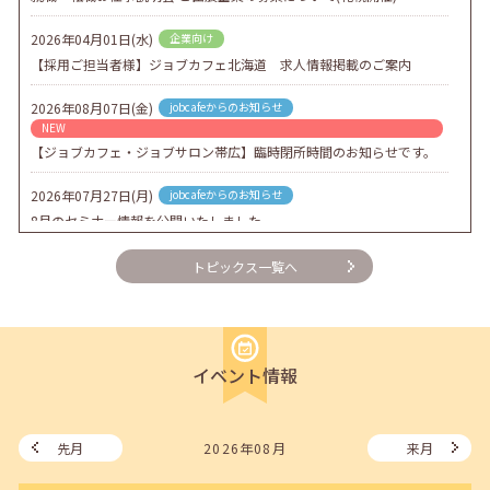
2026年04月01日(水)
企業向け
【採用ご担当者様】ジョブカフェ北海道 求人情報掲載のご案内
2026年08月07日(金)
jobcafeからのお知らせ
NEW
【ジョブカフェ・ジョブサロン帯広】臨時閉所時間のお知らせです。
2026年07月27日(月)
jobcafeからのお知らせ
8月のセミナー情報を公開いたしました。
2026年07月01日(水)
企業向け
トピックス一覧へ
企業様向けセミナー「現場を巻き込む！人事のための『越境人材育
成』３ステップ」
2026年06月26日(金)
jobcafeからのお知らせ
イベント情報
7月のセミナー情報を公開いたしました。
2026年06月03日(水)
jobcafeからのお知らせ
メールカウンセリング、就職決定報告フォーム復旧いたしました。
先月
2026年08月
来月
2026年05月25日(月)
jobcafeからのお知らせ