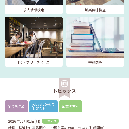
求人情報検索
職業興味検査
PC・フリースペース
書籍閲覧
トピックス
jobcafeからの
全てを見る
企業の方へ
お知らせ
2026年06月01日(月)
企業向け
就職・転職お仕事説明会 ご出展企業の募集について(札幌開催)