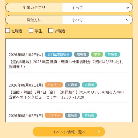
連休前後（ゴールデンウィーク）のメールキャリア・アドバイス対応
についてのお知らせ
対象カテゴリ
2026年04月25日(土)
jobcafeからのお知らせ
開催方法
5月のセミナー情報を公開いたしました。
在職者
学生
求職者
2026年04月02日(木)
jobcafeからのお知らせ
ゴールデンウィーク期間中のご利用について
2026年08月04日(火)
合同企業説明会
在職者
学生
求職者
2026年04月01日(水)
jobcafeからのお知らせ
【道内6地域】2026年度 就職・転職お仕事説明会（次回は8/25(火)札
地方拠点臨時閉所のお知らせ
幌開催！）
2026年08月03日(月)
セミナー
在職者
求職者
【函館・対面】9月4日（金）【未経験可】求人のリアルを知る人事担
当者へのインタビューセミナー 12:50～13:20
2026年08月02日(日)
セミナー
在職者
求職者
【北見・対面】9月16日（水）【未経験可】求人のリアルを知る人事担
当者へのインタビューセミナー 12:40～13:20
イベント情報一覧へ