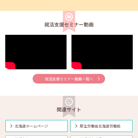
2026年08月01日(土)
セミナー
在職者
学生
求職者
【帯広・対面】8月6日（木）就勝塾 手書き履歴書で好感度アップ～き
れいな字を書く法則～ 11:00～11:40
就活支援セミナー動画
2026年08月01日(土)
セミナー
在職者
学生
求職者
【オンライン】8月7日（金）こころの健康セルフケア 14:00～14:30
2026年08月01日(土)
セミナー
在職者
学生
求職者
【オンライン】8月13日（木）就職活動のススメ方 14:00～14:30
就活支援セミナー動画一覧へ
2026年08月01日(土)
セミナー
在職者
学生
求職者
【帯広・対面】8月17日（月）就勝塾 自己分析 ～自分を知って就職活
動～ 14:00～14:40
関連サイト
2026年08月01日(土)
セミナー
在職者
学生
求職者
北海道ホームページ
厚生労働省
北海道労働局
【オンライン】8月18日（火） 転職前に知っておきたい「部下力」ア
ップセミナー～新しい職場で無理なくキャッチアップするためのコミ
ュニケーション術～ 14:00～14:45 定員40名