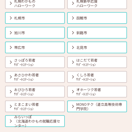
札幌わかもの
札幌新卒応援
ハローワーク
ハローワーク
2026年08月01日(土)
セミナー
在職者
学生
求職者
札幌市
函館市
【函館・対面】8月19日（水）就勝塾 タイプ別「対人ストレス」を減
らす方法 13:30～14:30
旭川市
釧路市
2026年08月01日(土)
セミナー
在職者
学生
求職者
帯広市
北見市
【釧路・対面】8月20日（木）就勝塾 いまさら聞けないビジネスマナ
ー 13:30～14:30
さっぽろ若者
はこだて若者
ｻﾎﾟｰﾄｽﾃｰｼｮﾝ
ｻﾎﾟｰﾄｽﾃｰｼｮﾝ
あさひかわ若者
くしろ若者
2026年08月01日(土)
セミナー
在職者
学生
求職者
ｻﾎﾟｰﾄｽﾃｰｼｮﾝ
ｻﾎﾟｰﾄｽﾃｰｼｮﾝ
【オンライン】8月20日（木）ビジネスコミュニケーション 報・連・
相 14:00～14:30
おびひろ若者
オホーツク若者
ｻﾎﾟｰﾄｽﾃｰｼｮﾝ
ｻﾎﾟｰﾄｽﾃｰｼｮﾝ
とまこまい若者
MONOテク（道立高等技術専
2026年08月01日(土)
セミナー
在職者
学生
求職者
ｻﾎﾟｰﾄｽﾃｰｼｮﾝ
門学院）
【札幌・対面】8月21日（金）おさえておきたい 「面接の基本とマナ
ー」 14:00～15:00
みらいっぽ
（北海道わかもの就職応援セ
ンター）