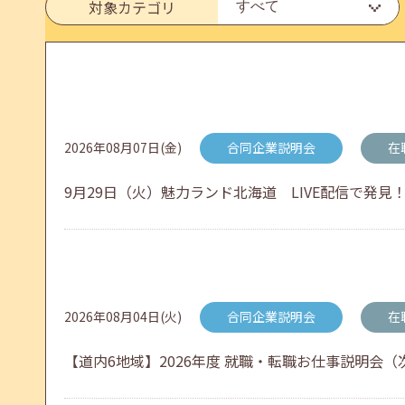
6月のセミナー情報を公開いたしました。
対象カテゴリ
2026年05月01日(金)
jobcafeからのお知らせ
連休前後（ゴールデンウィーク）のメールキャリア
2026年08月07日(金)
合同企業説明会
在
9月29日（火）魅力ランド北海道 LIVE配信で発見！
2026年04月25日(土)
jobcafeからのお知らせ
5月のセミナー情報を公開いたしました。
2026年08月04日(火)
合同企業説明会
在
2026年04月02日(木)
jobcafeからのお知らせ
【道内6地域】2026年度 就職・転職お仕事説明会（次
ゴールデンウィーク期間中のご利用について