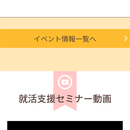
求職者
イベント情報一覧へ
を知る人事担当者へのインタビューセミナー 12:50～13:20
求職者
ルを知る人事担当者へのインタビューセミナー 12:40～13:2
就活支援セミナー動画