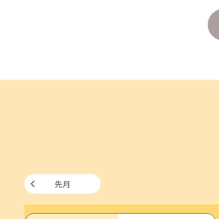
企業様向けセミナー「現場を巻き込む！人事のため
2026年06月26日(金)
jobcafeからのお知らせ
7月のセミナー情報を公開いたしました。
2026年06月03日(水)
jobcafeからのお知らせ
メールカウンセリング、就職決定報告フォーム復旧
先月
2026年05月25日(月)
jobcafeからのお知らせ