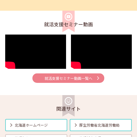
2026年08月02日(日)
セミナー
在職者
求職者
【北見・対面】9月16日（水）【未経験可】求人のリアルを知る人事担
当者へのインタビューセミナー 12:40～13:20
就活支援セミナー動画
2026年08月01日(土)
セミナー
在職者
学生
求職者
【帯広・対面】8月6日（木）就勝塾 手書き履歴書で好感度アップ～き
れいな字を書く法則～ 11:00～11:40
2026年08月01日(土)
セミナー
在職者
学生
求職者
【オンライン】8月7日（金）こころの健康セルフケア 14:00～14:30
就活支援セミナー動画一覧へ
2026年08月01日(土)
セミナー
在職者
学生
求職者
【オンライン】8月13日（木）就職活動のススメ方 14:00～14:30
関連サイト
2026年08月01日(土)
セミナー
在職者
学生
求職者
北海道ホームページ
厚生労働省
北海道労働局
【帯広・対面】8月17日（月）就勝塾 自己分析 ～自分を知って就職活
動～ 14:00～14:40