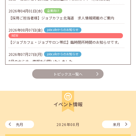
2026年04月01日(水)
企業向け
【採用ご担当者様】ジョブカフェ北海道 求人情報掲載のご案内
2026年08月07日(金)
jobcafeからのお知らせ
NEW
【ジョブカフェ・ジョブサロン帯広】臨時閉所時間のお知らせです。
2026年07月27日(月)
jobcafeからのお知らせ
8月のセミナー情報を公開いたしました。
2026年07月01日(水)
企業向け
トピックス一覧へ
企業様向けセミナー「現場を巻き込む！人事のための『越境人材育
成』３ステップ」
2026年06月26日(金)
jobcafeからのお知らせ
イベント情報
7月のセミナー情報を公開いたしました。
2026年06月03日(水)
jobcafeからのお知らせ
メールカウンセリング、就職決定報告フォーム復旧いたしました。
先月
2026年08月
来月
2026年05月25日(月)
jobcafeからのお知らせ