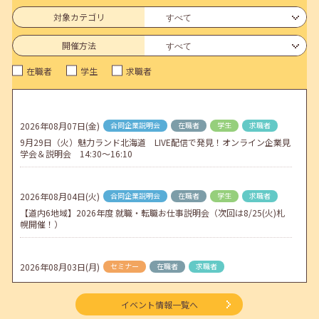
6月のセミナー情報を公開いたしました。
対象カテゴリ
2026年05月01日(金)
jobcafeからのお知らせ
開催方法
連休前後（ゴールデンウィーク）のメールキャリア・アドバイス対応
在職者
学生
求職者
についてのお知らせ
2026年04月25日(土)
jobcafeからのお知らせ
5月のセミナー情報を公開いたしました。
2026年08月07日(金)
合同企業説明会
在職者
学生
求職者
9月29日（火）魅力ランド北海道 LIVE配信で発見！オンライン企業見
2026年04月02日(木)
jobcafeからのお知らせ
学会＆説明会 14:30～16:10
ゴールデンウィーク期間中のご利用について
2026年08月04日(火)
合同企業説明会
在職者
学生
求職者
【道内6地域】2026年度 就職・転職お仕事説明会（次回は8/25(火)札
幌開催！）
2026年08月03日(月)
セミナー
在職者
求職者
【函館・対面】9月4日（金）【未経験可】求人のリアルを知る人事担
当者へのインタビューセミナー 12:50～13:20
イベント情報一覧へ