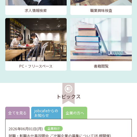
求人情報検索
職業興味検査
PC・フリースペース
書籍閲覧
トピックス
jobcafeからの
全てを見る
企業の方へ
お知らせ
2026年06月01日(月)
企業向け
就職・転職お仕事説明会 ご出展企業の募集について(札幌開催)