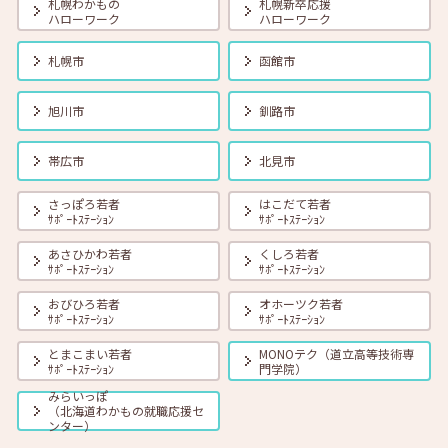
札幌わかもの
札幌新卒応援
ハローワーク
ハローワーク
2026年08月01日(土)
セミナー
在職者
学生
求職者
札幌市
函館市
【オンライン】8月18日（火） 転職前に知っておきたい「部下力」ア
ップセミナー～新しい職場で無理なくキャッチアップするためのコミ
ュニケーション術～ 14:00～14:45 定員40名
旭川市
釧路市
2026年08月01日(土)
セミナー
在職者
学生
求職者
帯広市
北見市
【函館・対面】8月19日（水）就勝塾 タイプ別「対人ストレス」を減
らす方法 13:30～14:30
さっぽろ若者
はこだて若者
ｻﾎﾟｰﾄｽﾃｰｼｮﾝ
ｻﾎﾟｰﾄｽﾃｰｼｮﾝ
あさひかわ若者
くしろ若者
2026年08月01日(土)
セミナー
在職者
学生
求職者
ｻﾎﾟｰﾄｽﾃｰｼｮﾝ
ｻﾎﾟｰﾄｽﾃｰｼｮﾝ
【釧路・対面】8月20日（木）就勝塾 いまさら聞けないビジネスマナ
ー 13:30～14:30
おびひろ若者
オホーツク若者
ｻﾎﾟｰﾄｽﾃｰｼｮﾝ
ｻﾎﾟｰﾄｽﾃｰｼｮﾝ
とまこまい若者
MONOテク（道立高等技術専
2026年08月01日(土)
セミナー
在職者
学生
求職者
ｻﾎﾟｰﾄｽﾃｰｼｮﾝ
門学院）
【オンライン】8月20日（木）ビジネスコミュニケーション 報・連・
相 14:00～14:30
みらいっぽ
（北海道わかもの就職応援セ
ンター）